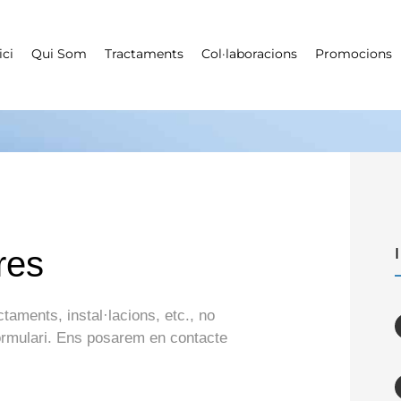
ici
Qui Som
Tractaments
Col·laboracions
Promocions
On som
res
ctaments, instal·lacions, etc., no
formulari. Ens posarem en contacte