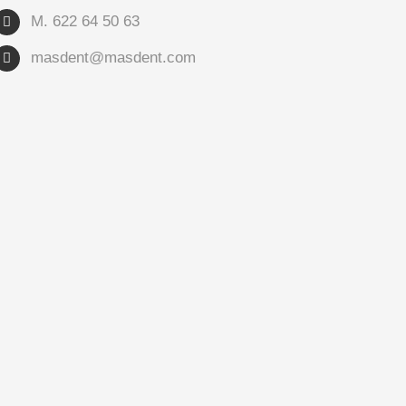
M.
622 64 50 63
masdent@masdent.com