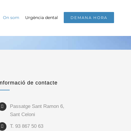
On som
Urgència dental
DEMANA HORA
Informació de contacte
Passatge Sant Ramon 6,
Sant Celoni
T. 93 867 50 63