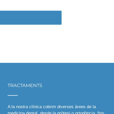
TRACTAMENTS
A la nostra clínica cobrim diverses àrees de la
medicina dental, desde la pròtesi o ortodòncia, fins